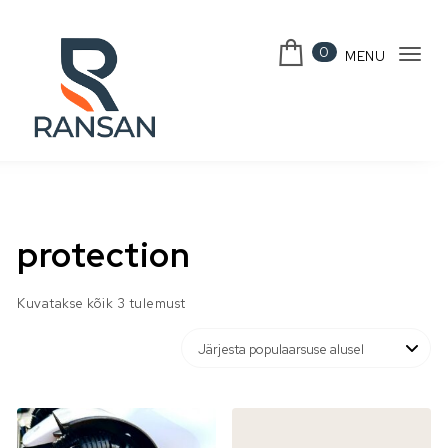
Skip to content
0
MENU
Tog
navi
protection
Sorteeritud populaarsuse järgi
Kuvatakse kõik 3 tulemust