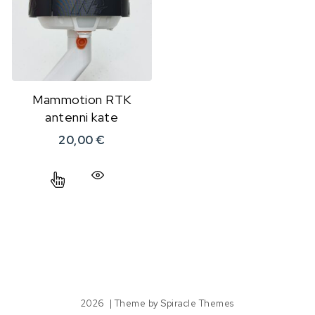
Mammotion RTK
antenni kate
20,00
€
Sellel tootel on mitu varianti. Valikuid saab teha 
2026
| Theme by
Spiracle Themes