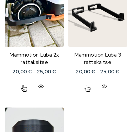
Mammotion Luba 2x
Mammotion Luba 3
rattakaitse
rattakaitse
Hinnavahemik: 20,00 € kuni 25,0
Hinna
20,00
€
–
25,00
€
20,00
€
–
25,00
€
Sellel tootel on mitu varianti. Valikuid saab teha 
Sellel tootel on m